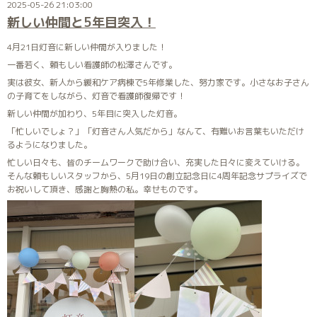
2025-05-26 21:03:00
新しい仲間と5年目突入！
4月21日灯音に新しい仲間が入りました！
一番若く、頼もしい看護師の松澤さんです。
実は彼女、新人から緩和ケア病棟で5年修業した、努力家です。小さなお子さん
の子育てをしながら、灯音で看護師復帰です！
新しい仲間が加わり、5年目に突入した灯音。
「忙しいでしょ？」「灯音さん人気だから」なんて、有難いお言葉もいただけ
るようになりました。
忙しい日々も、皆のチームワークで助け合い、充実した日々に変えていける。
そんな頼もしいスタッフから、5月19日の創立記念日に4周年記念サプライズで
お祝いして頂き、感謝と胸熱の私。幸せものです。