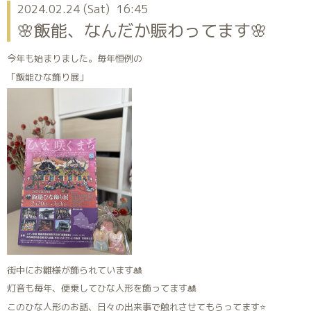
2024.02.24 (Sat) 16:45
🌸飯能、なんだか賑わってます🌸
今年も始まりました。毎年恒例の
「飯能ひな飾り展」
街中にお雛様が飾られています🎎
灯音も毎年、便乗してひな人形を飾ってます🎎
このひな人形のお話、日々の出来事で触れさせてもらってます⭐️